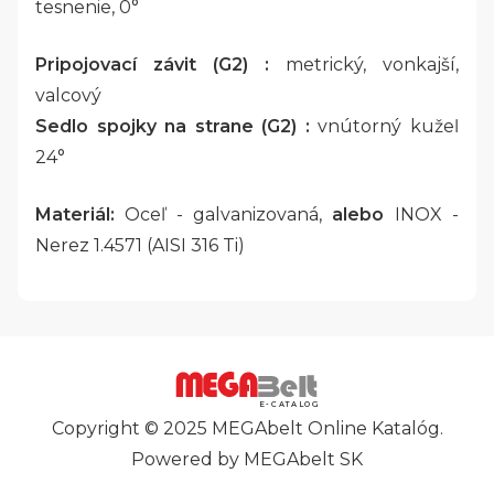
tesnenie, 0°
Pripojovací závit (G2) :
metrický, vonkajší,
valcový
Sedlo spojky na strane (G2) :
vnútorný kužeľ
24°
Materiál:
Oceľ - galvanizovaná,
alebo
INOX -
Nerez 1.4571 (AISI 316 Ti)
E-CATALOG
Copyright © 2025 MEGAbelt Online Katalóg.
Powered by MEGAbelt SK