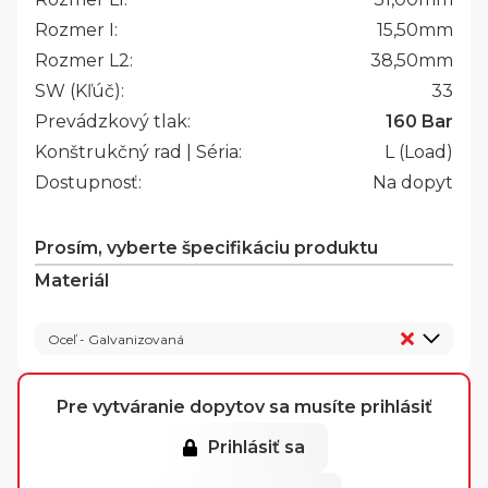
Rozmer I:
15,50
mm
Rozmer L2:
38,50
mm
SW (Kľúč):
33
Prevádzkový tlak:
160 Bar
Konštrukčný rad | Séria:
L (Load)
Dostupnosť:
Na dopyt
Prosím, vyberte špecifikáciu produktu
Materiál
Oceľ - Galvanizovaná
Pre vytváranie dopytov sa musíte prihlásiť
Prihlásiť sa