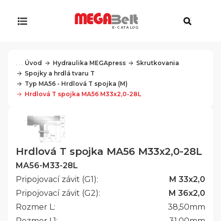
E-CATALOG
. . .
Úvod
Hydraulika MEGApress
Skrutkovania
Spojky a hrdlá tvaru T
Typ MA56 - Hrdlová T spojka (M)
Hrdlová T spojka MA56 M33x2,0-28L
Hrdlová T spojka MA56 M33x2,0-28L
MA56-M33-28L
Pripojovací závit (G1):
M 33x2,0
Pripojovací závit (G2):
M 36x2,0
Rozmer L:
38,50
mm
Rozmer L1:
31,00
mm