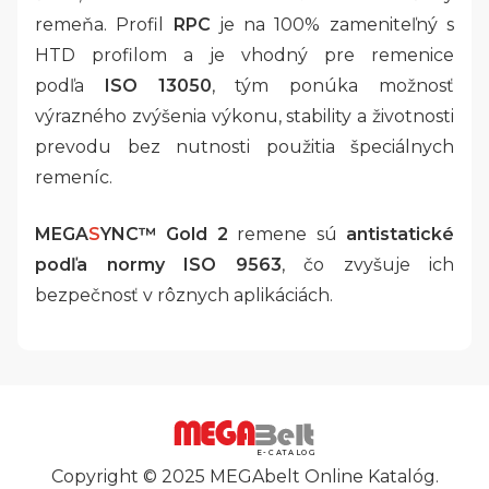
remeňa. Profil
RPC
je na 100% zameniteľný s
HTD profilom a je vhodný pre remenice
podľa
ISO 13050
, tým ponúka možnosť
výrazného zvýšenia výkonu, stability a životnosti
prevodu bez nutnosti použitia špeciálnych
remeníc.
MEGA
S
YNC™ Gold 2
remene sú
antistatické
podľa normy ISO 9563
, čo zvyšuje ich
bezpečnosť v rôznych aplikáciách.
E-CATALOG
Copyright © 2025 MEGAbelt Online Katalóg.