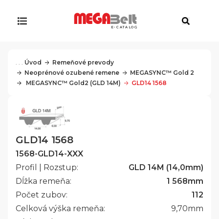
E-CATALOG
. . .
Úvod
Remeňové prevody
Neoprénové ozubené remene
MEGASYNC™ Gold 2
 MEGASYNC™ Gold2 (GLD 14M)
GLD14 1568
GLD14 1568
1568-GLD14-XXX
Profil | Rozstup:
GLD 14M (14,0mm)
Dĺžka remeňa:
1 568
mm
Počet zubov:
112
Celková výška remeňa:
9,70
mm