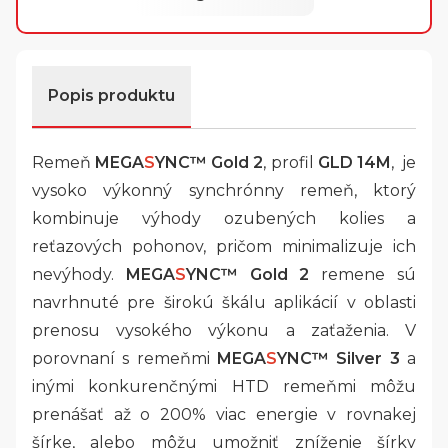
Popis produktu
Remeň
MEGA
S
YNC™
Gold 2
, profil
GLD 14M
, je
vysoko výkonný synchrónny remeň, ktorý
kombinuje výhody ozubených kolies a
reťazových pohonov, pričom minimalizuje ich
nevýhody.
MEGA
S
YNC™ Gold 2
remene sú
navrhnuté pre širokú škálu aplikácií v oblasti
prenosu vysokého výkonu a zaťaženia. V
porovnaní s remeňmi
MEGA
S
YNC™ Silver 3
a
inými konkurenčnými HTD remeňmi môžu
prenášať až o 200% viac energie v rovnakej
šírke, alebo môžu umožniť zníženie šírky