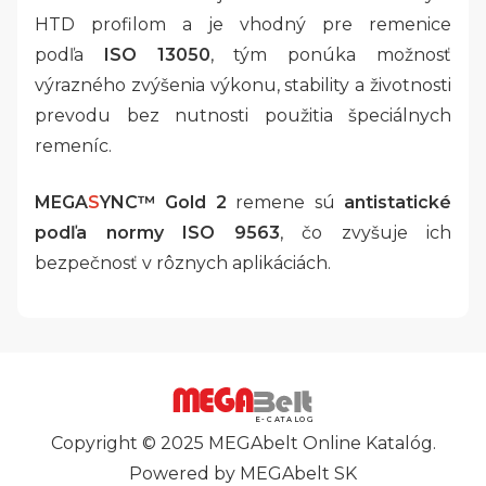
HTD profilom a je vhodný pre remenice
podľa
ISO 13050
, tým ponúka možnosť
výrazného zvýšenia výkonu, stability a životnosti
prevodu bez nutnosti použitia špeciálnych
remeníc.
MEGA
S
YNC™ Gold 2
remene sú
antistatické
podľa normy ISO 9563
, čo zvyšuje ich
bezpečnosť v rôznych aplikáciách.
E-CATALOG
Copyright © 2025 MEGAbelt Online Katalóg.
Powered by MEGAbelt SK