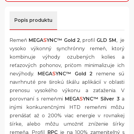
Popis produktu
Remeň
MEGA
S
YNC™
Gold 2
, profil
GLD 5M
, je
vysoko výkonný synchrónny remeň, ktorý
kombinuje výhody ozubených kolies a
reťazových pohonov, pričom minimalizuje ich
nevýhody.
MEGA
S
YNC™ Gold 2
remene sú
navrhnuté pre širokú škálu aplikácií v oblasti
prenosu vysokého výkonu a zaťaženia. V
porovnaní s remeňmi
MEGA
S
YNC™ Silver 3
a
inými konkurenčnými HTD remeňmi môžu
prenášať až o 200% viac energie v rovnakej
šírke, alebo môžu umožniť zníženie šírky
remeňa. Profil
RPC
je na 100% zameniteľný s