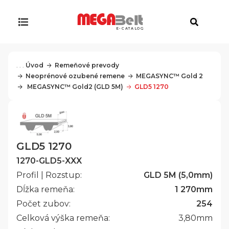
E-CATALOG
. . .
Úvod
Remeňové prevody
Neoprénové ozubené remene
MEGASYNC™ Gold 2
 MEGASYNC™ Gold2 (GLD 5M)
GLD5 1270
GLD5 1270
1270-GLD5-XXX
Profil | Rozstup:
GLD 5M (5,0mm)
Dĺžka remeňa:
1 270
mm
Počet zubov:
254
Celková výška remeňa:
3,80
mm