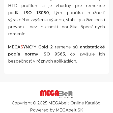
HTD profilom a je vhodný pre remenice
podľa
ISO 13050
, tým ponúka možnosť
výrazného zvýšenia výkonu, stability a životnosti
prevodu bez nutnosti použitia špeciálnych
remeníc.
MEGA
S
YNC™ Gold 2
remene sú
antistatické
podľa normy ISO 9563
, čo zvyšuje ich
bezpečnosť v rôznych aplikáciách.
E-CATALOG
Copyright © 2025 MEGAbelt Online Katalóg.
Powered by MEGAbelt SK