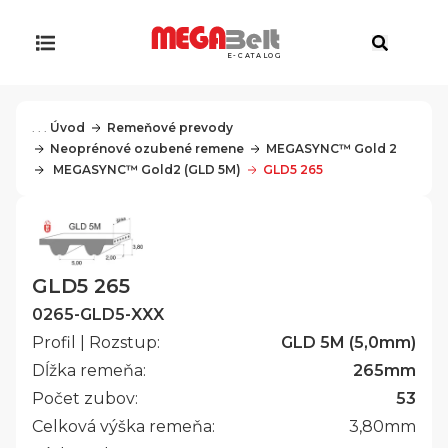
E-CATALOG
. . .
Úvod
Remeňové prevody
Neoprénové ozubené remene
MEGASYNC™ Gold 2
 MEGASYNC™ Gold2 (GLD 5M)
GLD5 265
GLD5 265
0265-GLD5-XXX
Profil | Rozstup:
GLD 5M (5,0mm)
Dĺžka remeňa:
265
mm
Počet zubov:
53
Celková výška remeňa:
3,80
mm