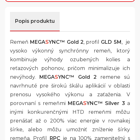
Popis produktu
Remeň
MEGA
S
YNC™
Gold 2
, profil
GLD 5M
, je
vysoko výkonný synchrónny remeň, ktorý
kombinuje výhody ozubených kolies a
reťazových pohonov, pričom minimalizuje ich
nevýhody.
MEGA
S
YNC™ Gold 2
remene sú
navrhnuté pre širokú škálu aplikácií v oblasti
prenosu vysokého výkonu a zaťaženia. V
porovnaní s remeňmi
MEGA
S
YNC™ Silver 3
a
inými konkurenčnými HTD remeňmi môžu
prenášať až o 200% viac energie v rovnakej
šírke, alebo môžu umožniť zníženie šírky
remeňa. Profil
RPC
je na 100% zameniteľný s