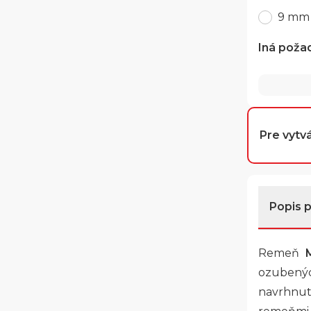
9 mm
Iná poža
Pre vytvá
Popis 
Remeň
ozubenýc
navrhnu