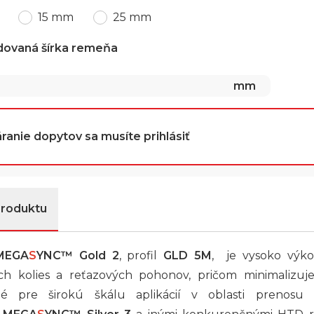
15 mm
25 mm
dovaná šírka remeňa
mm
ranie dopytov sa musíte prihlásiť
produktu
MEGA
S
YNC™
Gold 2
, profil
GLD 5M
, je vysoko výk
h kolies a reťazových pohonov, pričom minimalizuj
té pre širokú škálu aplikácií v oblasti prenosu