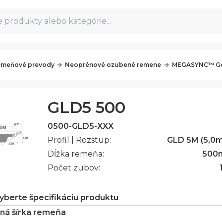
 produkty alebo kategórie...
meňové prevody
Neoprénové ozubené remene
MEGASYNC™ Go
GLD5 500
0500-GLD5-XXX
Profil | Rozstup:
GLD 5M (5,0
Dĺžka remeňa:
500
Počet zubov:
vyberte špecifikáciu produktu
ná šírka remeňa