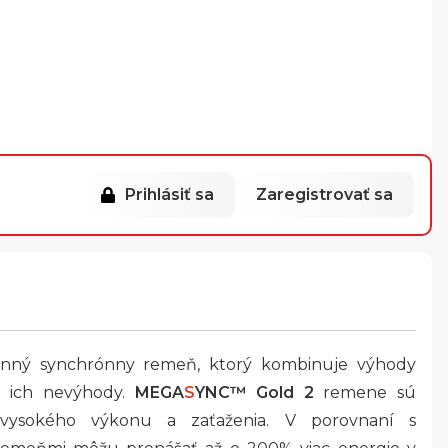
Prihlásiť sa
Zaregistrovať sa
onný synchrónny remeň, ktorý kombinuje výhody
e ich nevýhody.
MEGA
S
YNC™ Gold 2
remene sú
 vysokého výkonu a zaťaženia. V porovnaní s