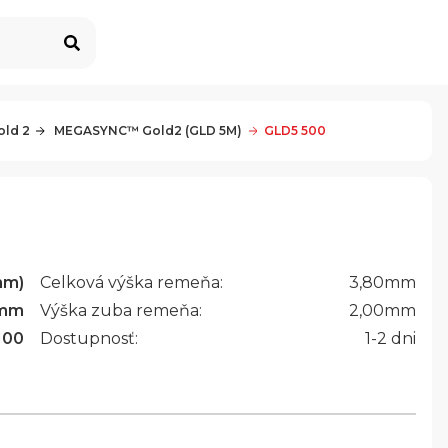
ld 2
 MEGASYNC™ Gold2 (GLD 5M)
GLD5 500
mm)
Celková výška remeňa:
3,80
mm
mm
Výška zuba remeňa:
2,00
mm
100
Dostupnosť:
1-2 dni