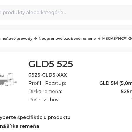
 produkty alebo kategórie...
meňové prevody
Neoprénové ozubené remene
MEGASYNC™ Go
GLD5 525
0525-GLD5-XXX
Profil | Rozstup:
GLD 5M (5,0
Dĺžka remeňa:
525
Počet zubov:
vyberte špecifikáciu produktu
ná šírka remeňa