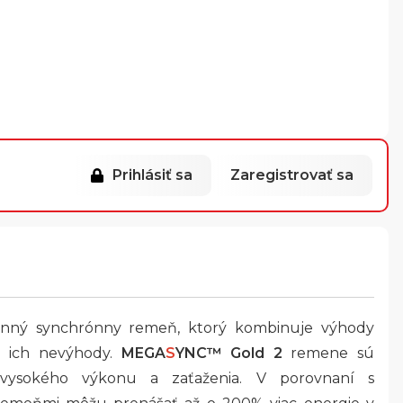
Prihlásiť sa
Zaregistrovať sa
onný synchrónny remeň, ktorý kombinuje výhody
e ich nevýhody.
MEGA
S
YNC™ Gold 2
remene sú
 vysokého výkonu a zaťaženia. V porovnaní s