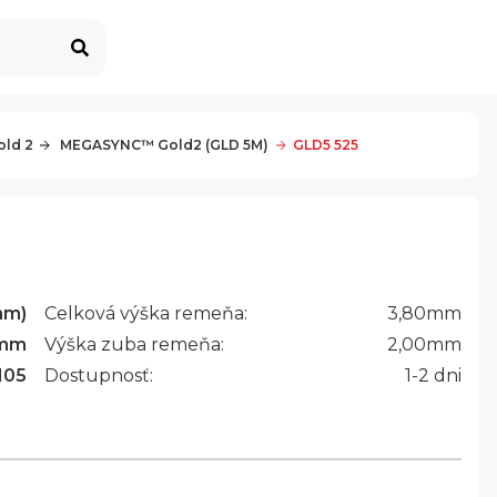
ld 2
 MEGASYNC™ Gold2 (GLD 5M)
GLD5 525
mm)
Celková výška remeňa:
3,80
mm
mm
Výška zuba remeňa:
2,00
mm
105
Dostupnosť:
1-2 dni