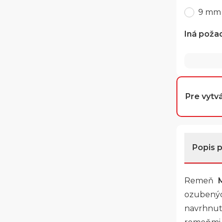
9 mm
Iná poža
Pre vytvá
Popis 
Remeň
ozubenýc
navrhnu