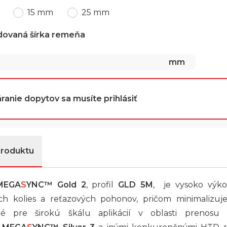
15 mm
25 mm
dovaná šírka remeňa
mm
ranie dopytov sa musíte prihlásiť
produktu
MEGA
S
YNC™
Gold 2
, profil
GLD 5M
, je vysoko výk
h kolies a reťazových pohonov, pričom minimalizuj
té pre širokú škálu aplikácií v oblasti prenosu