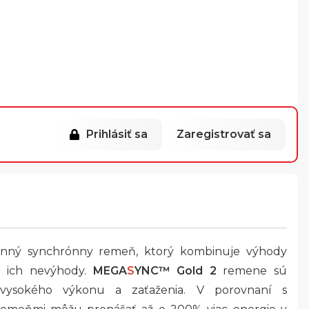
Prihlásiť sa
Zaregistrovať sa
onný synchrónny remeň, ktorý kombinuje výhody
e ich nevýhody.
MEGA
S
YNC™ Gold 2
remene sú
 vysokého výkonu a zaťaženia. V porovnaní s