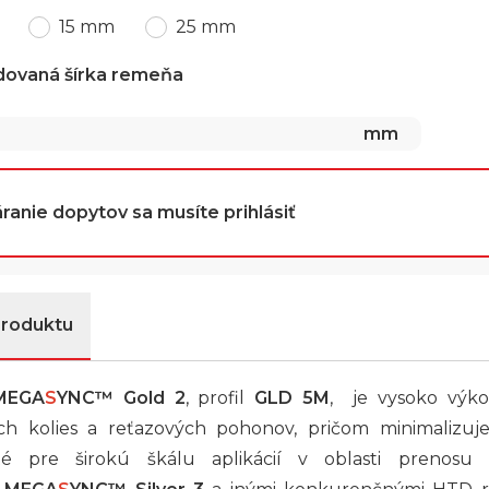
15 mm
25 mm
dovaná šírka remeňa
mm
ranie dopytov sa musíte prihlásiť
produktu
MEGA
S
YNC™
Gold 2
, profil
GLD 5M
, je vysoko výk
h kolies a reťazových pohonov, pričom minimalizuj
té pre širokú škálu aplikácií v oblasti prenosu