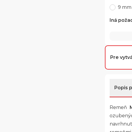
9 mm
Iná poža
Pre vytvá
Popis 
Remeň
ozubenýc
navrhnu