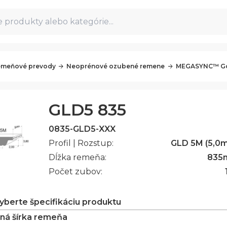
 produkty alebo kategórie...
meňové prevody
Neoprénové ozubené remene
MEGASYNC™ Go
GLD5 835
0835-GLD5-XXX
Profil | Rozstup:
GLD 5M (5,0
Dĺžka remeňa:
835
Počet zubov:
vyberte špecifikáciu produktu
ná šírka remeňa