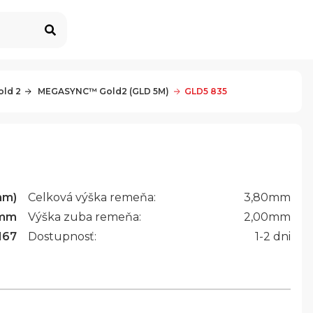
ld 2
 MEGASYNC™ Gold2 (GLD 5M)
GLD5 835
mm)
Celková výška remeňa:
3,80
mm
mm
Výška zuba remeňa:
2,00
mm
167
Dostupnosť:
1-2 dni