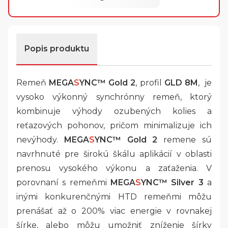
Popis produktu
Remeň
MEGA
S
YNC™
Gold 2
, profil
GLD 8M
, je
vysoko výkonný synchrónny remeň, ktorý
kombinuje výhody ozubených kolies a
reťazových pohonov, pričom minimalizuje ich
nevýhody.
MEGA
S
YNC™ Gold 2
remene sú
navrhnuté pre širokú škálu aplikácií v oblasti
prenosu vysokého výkonu a zaťaženia. V
porovnaní s remeňmi
MEGA
S
YNC™ Silver 3
a
inými konkurenčnými HTD remeňmi môžu
prenášať až o 200% viac energie v rovnakej
šírke, alebo môžu umožniť zníženie šírky