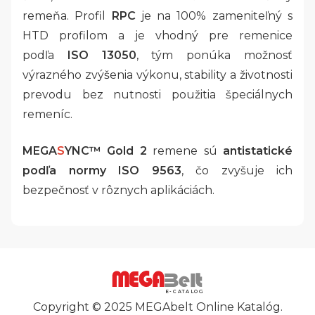
remeňa. Profil
RPC
je na 100% zameniteľný s
HTD profilom a je vhodný pre remenice
podľa
ISO 13050
, tým ponúka možnosť
výrazného zvýšenia výkonu, stability a životnosti
prevodu bez nutnosti použitia špeciálnych
remeníc.
MEGA
S
YNC™ Gold 2
remene sú
antistatické
podľa normy ISO 9563
, čo zvyšuje ich
bezpečnosť v rôznych aplikáciách.
E-CATALOG
Copyright © 2025 MEGAbelt Online Katalóg.