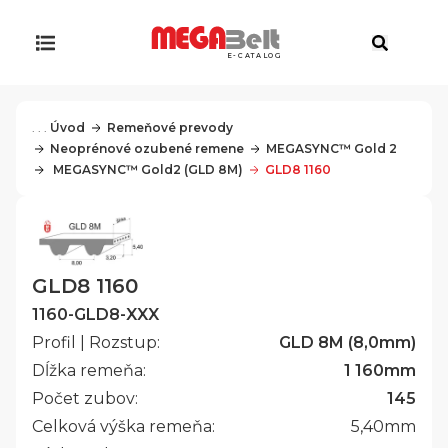
E-CATALOG
. . .
Úvod
Remeňové prevody
Neoprénové ozubené remene
MEGASYNC™ Gold 2
 MEGASYNC™ Gold2 (GLD 8M)
GLD8 1160
GLD8 1160
1160-GLD8-XXX
Profil | Rozstup:
GLD 8M (8,0mm)
Dĺžka remeňa:
1 160
mm
Počet zubov:
145
Celková výška remeňa:
5,40
mm