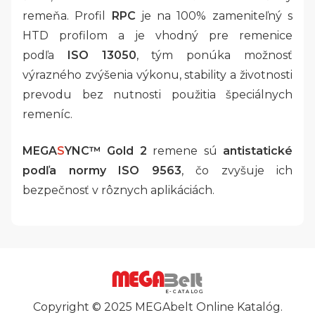
remeňa. Profil
RPC
je na 100% zameniteľný s
HTD profilom a je vhodný pre remenice
podľa
ISO 13050
, tým ponúka možnosť
výrazného zvýšenia výkonu, stability a životnosti
prevodu bez nutnosti použitia špeciálnych
remeníc.
MEGA
S
YNC™ Gold 2
remene sú
antistatické
podľa normy ISO 9563
, čo zvyšuje ich
bezpečnosť v rôznych aplikáciách.
E-CATALOG
Copyright © 2025 MEGAbelt Online Katalóg.