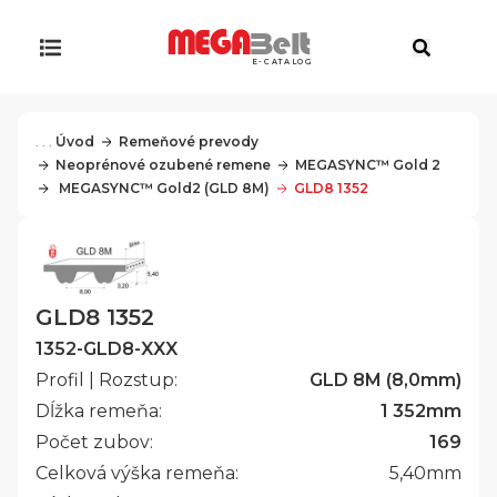
E-CATALOG
. . .
Úvod
Remeňové prevody
Neoprénové ozubené remene
MEGASYNC™ Gold 2
 MEGASYNC™ Gold2 (GLD 8M)
GLD8 1352
GLD8 1352
1352-GLD8-XXX
Profil | Rozstup:
GLD 8M (8,0mm)
Dĺžka remeňa:
1 352
mm
Počet zubov:
169
Celková výška remeňa:
5,40
mm