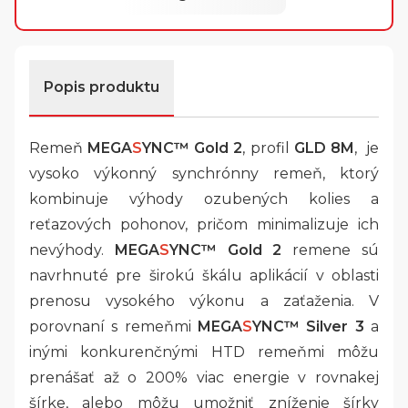
Popis produktu
Remeň
MEGA
S
YNC™
Gold 2
, profil
GLD 8M
, je
vysoko výkonný synchrónny remeň, ktorý
kombinuje výhody ozubených kolies a
reťazových pohonov, pričom minimalizuje ich
nevýhody.
MEGA
S
YNC™ Gold 2
remene sú
navrhnuté pre širokú škálu aplikácií v oblasti
prenosu vysokého výkonu a zaťaženia. V
porovnaní s remeňmi
MEGA
S
YNC™ Silver 3
a
inými konkurenčnými HTD remeňmi môžu
prenášať až o 200% viac energie v rovnakej
šírke, alebo môžu umožniť zníženie šírky