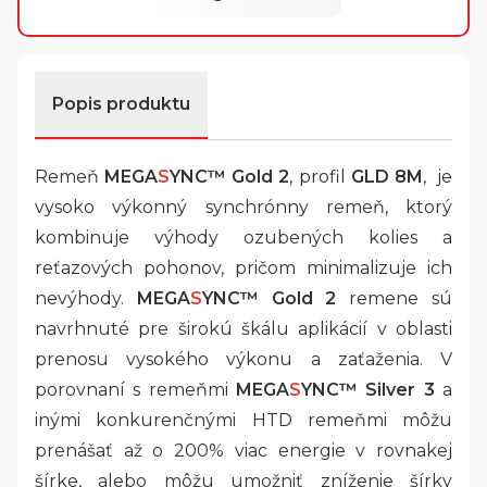
Popis produktu
Remeň
MEGA
S
YNC™
Gold 2
, profil
GLD 8M
, je
vysoko výkonný synchrónny remeň, ktorý
kombinuje výhody ozubených kolies a
reťazových pohonov, pričom minimalizuje ich
nevýhody.
MEGA
S
YNC™ Gold 2
remene sú
navrhnuté pre širokú škálu aplikácií v oblasti
prenosu vysokého výkonu a zaťaženia. V
porovnaní s remeňmi
MEGA
S
YNC™ Silver 3
a
inými konkurenčnými HTD remeňmi môžu
prenášať až o 200% viac energie v rovnakej
šírke, alebo môžu umožniť zníženie šírky