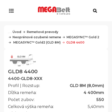
E-CATALOG
. . .
Úvod
Remeňové prevody
Neoprénové ozubené remene
MEGASYNC™ Gold 2
 MEGASYNC™ Gold2 (GLD 8M)
GLD8 4400
GLD8 4400
4400-GLD8-XXX
Profil | Rozstup:
GLD 8M (8,0mm)
Dĺžka remeňa:
4 400
mm
Počet zubov:
550
Celková výška remeňa:
5,40
mm