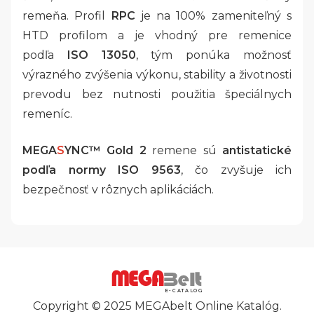
remeňa. Profil
RPC
je na 100% zameniteľný s
HTD profilom a je vhodný pre remenice
podľa
ISO 13050
, tým ponúka možnosť
výrazného zvýšenia výkonu, stability a životnosti
prevodu bez nutnosti použitia špeciálnych
remeníc.
MEGA
S
YNC™ Gold 2
remene sú
antistatické
podľa normy ISO 9563
, čo zvyšuje ich
bezpečnosť v rôznych aplikáciách.
E-CATALOG
Copyright © 2025 MEGAbelt Online Katalóg.