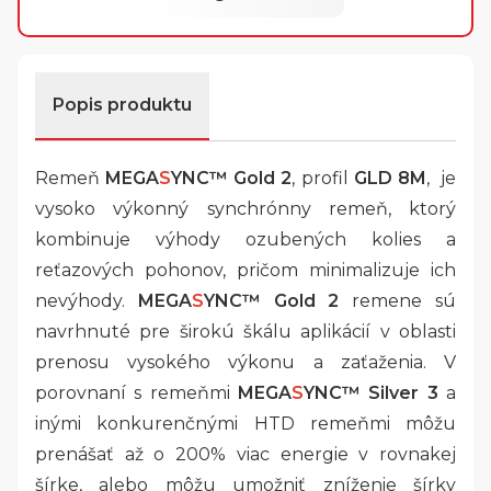
Popis produktu
Remeň
MEGA
S
YNC™
Gold 2
, profil
GLD 8M
, je
vysoko výkonný synchrónny remeň, ktorý
kombinuje výhody ozubených kolies a
reťazových pohonov, pričom minimalizuje ich
nevýhody.
MEGA
S
YNC™ Gold 2
remene sú
navrhnuté pre širokú škálu aplikácií v oblasti
prenosu vysokého výkonu a zaťaženia. V
porovnaní s remeňmi
MEGA
S
YNC™ Silver 3
a
inými konkurenčnými HTD remeňmi môžu
prenášať až o 200% viac energie v rovnakej
šírke, alebo môžu umožniť zníženie šírky