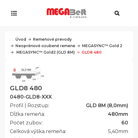
E-CATALOG
. . .
Úvod
Remeňové prevody
Neoprénové ozubené remene
MEGASYNC™ Gold 2
 MEGASYNC™ Gold2 (GLD 8M)
GLD8 480
GLD8 480
0480-GLD8-XXX
Profil | Rozstup:
GLD 8M (8,0mm)
Dĺžka remeňa:
480
mm
Počet zubov:
60
Celková výška remeňa:
5,40
mm