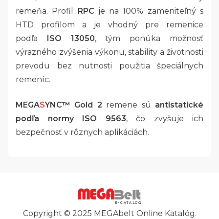
remeňa. Profil
RPC
je na 100% zameniteľný s
HTD profilom a je vhodný pre remenice
podľa
ISO 13050
, tým ponúka možnosť
výrazného zvýšenia výkonu, stability a životnosti
prevodu bez nutnosti použitia špeciálnych
remeníc.
MEGA
S
YNC™ Gold 2
remene sú
antistatické
podľa normy ISO 9563
, čo zvyšuje ich
bezpečnosť v rôznych aplikáciách.
E-CATALOG
Copyright © 2025 MEGAbelt Online Katalóg.