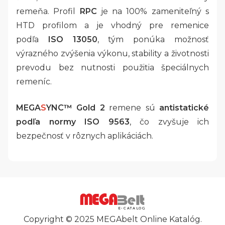
remeňa. Profil
RPC
je na 100% zameniteľný s
HTD profilom a je vhodný pre remenice
podľa
ISO 13050
, tým ponúka možnosť
výrazného zvýšenia výkonu, stability a životnosti
prevodu bez nutnosti použitia špeciálnych
remeníc.
MEGA
S
YNC™ Gold 2
remene sú
antistatické
podľa normy ISO 9563
, čo zvyšuje ich
bezpečnosť v rôznych aplikáciách.
E-CATALOG
Copyright © 2025 MEGAbelt Online Katalóg.