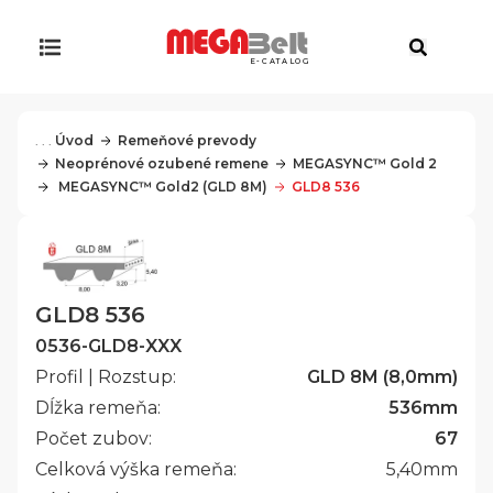
E-CATALOG
. . .
Úvod
Remeňové prevody
Neoprénové ozubené remene
MEGASYNC™ Gold 2
 MEGASYNC™ Gold2 (GLD 8M)
GLD8 536
GLD8 536
0536-GLD8-XXX
Profil | Rozstup:
GLD 8M (8,0mm)
Dĺžka remeňa:
536
mm
Počet zubov:
67
Celková výška remeňa:
5,40
mm