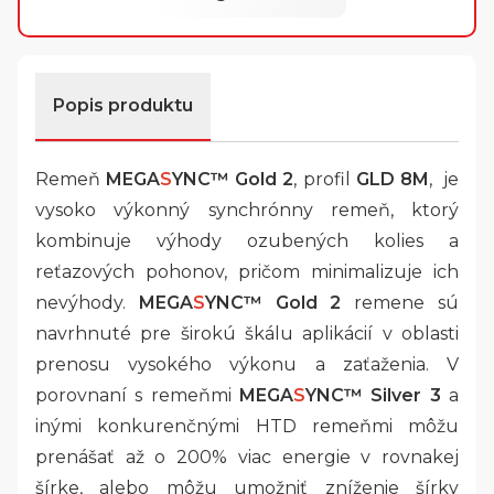
Popis produktu
Remeň
MEGA
S
YNC™
Gold 2
, profil
GLD 8M
, je
vysoko výkonný synchrónny remeň, ktorý
kombinuje výhody ozubených kolies a
reťazových pohonov, pričom minimalizuje ich
nevýhody.
MEGA
S
YNC™ Gold 2
remene sú
navrhnuté pre širokú škálu aplikácií v oblasti
prenosu vysokého výkonu a zaťaženia. V
porovnaní s remeňmi
MEGA
S
YNC™ Silver 3
a
inými konkurenčnými HTD remeňmi môžu
prenášať až o 200% viac energie v rovnakej
šírke, alebo môžu umožniť zníženie šírky