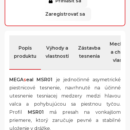
Prihlásiť sa
Zaregistrovať sa
Mechan
Popis
Výhody a
Zástavba
a chemi
produktu
vlastnosti
tesnenia
vlastno
MEGA
s
eal MSR01
je jednočinné asymetrické
piestnicové tesnenie, navrhnuté na účinné
utesnenie tesniacej medzery medzi hlavou
valca a pohybujúcou sa piestnou tyčou.
Profil
MSR01
má presah na vonkajšom
priemere, ktorý zaručuje pevné a stabilné
uloženie v drážke.