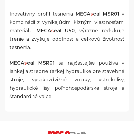
Inovatívny profil tesnenia
MEGA
s
eal MSR01
v
kombinácii z vynikajúcimi klznými vlastnosťami
materiálu
MEGA
s
eal U50
, výrazne redukuje
trenie a zvyšuje odolnosť a celkovú životnosť
tesnenia.
MEGA
s
eal MSR01
sa najčastejšie používa v
ľahkej a stredne ťažkej hydraulike pre stavebné
stroje, vysokozdvižné vozíky, vstrekolisy,
hydraulické lisy, poľnohospodárske stroje a
štandardné valce.