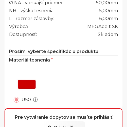
Ø NA - vonkajší priemer:
50,00
mm
NH - výška tesnenia:
5,00
mm
L - rozmer zástavby:
6,00
mm
Výrobca:
MEGAbelt SK
Dostupnosť:
Skladom
Prosím, vyberte špecifikáciu produktu
Materiál tesnenia
*
U50
ⓘ
Pre vytváranie dopytov sa musíte prihlásiť