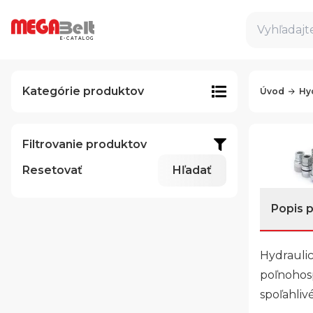
Vyhľadajte
E-CATALOG
Kategórie produktov
Úvod
Hy
Filtrovanie produktov
Resetovať
Hľadať
Popis 
Hydrauli
poľnohosp
spoľahliv