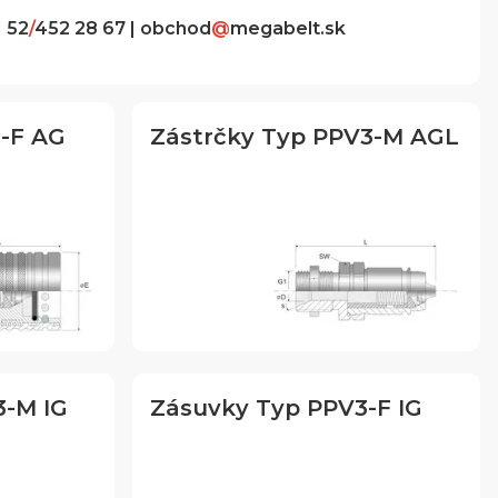
1 52
/
452 28 67 | obchod
@
megabelt.sk
-F AG
Zástrčky Typ PPV3-M AGL
3-M IG
Zásuvky Typ PPV3-F IG