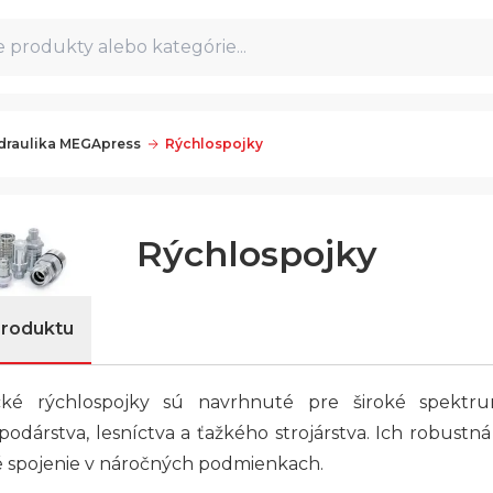
 produkty alebo kategórie...
draulika MEGApress
Rýchlospojky
Rýchlospojky
produktu
cké rýchlospojky sú navrhnuté pre široké spektrum
odárstva, lesníctva a ťažkého strojárstva. Ich robustn
é spojenie v náročných podmienkach.