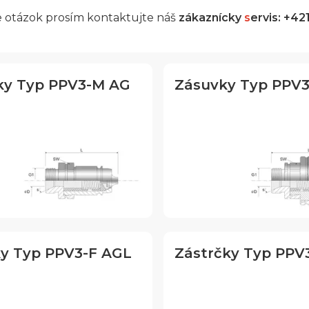
e otázok prosím kontaktujte náš
zákaznícky
s
ervis: +42
ky Typ PPV3-M AG
Zásuvky Typ PPV3
y Typ PPV3-F AGL
Zástrčky Typ PPV