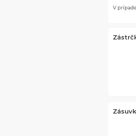
V prípad
Zástrč
Zásuvk