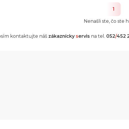
1
Nenašli ste, čo ste h
sím kontaktujte náš
zákaznícky
s
ervis
na tel.
052
/
452 