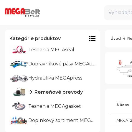
Vyhľadajte
E-CATALOG
Kategórie produktov
Úvod
Re
Tesnenia MEGAseal
Dopravníkové pásy MEGAcon
Hydraulika MEGApress
Remeňové prevody
Názov
Tesnenia MEGAgasket
Doplnkový sortiment MEGAtrade
MFX AT