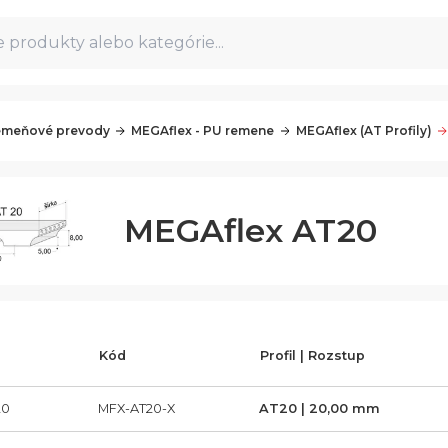
 produkty alebo kategórie...
meňové prevody
MEGAflex - PU remene
MEGAflex (AT Profily)
MEGAflex AT20
Kód
Profil | Rozstup
20
MFX-AT20-X
AT20 | 20,00 mm