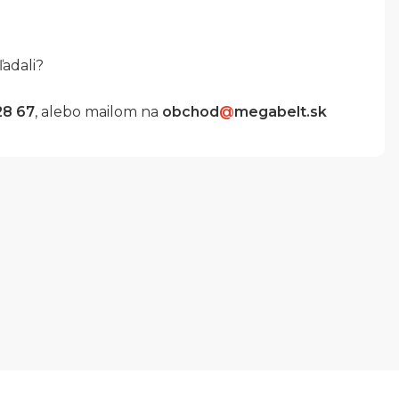
ľadali?
28 67
, alebo mailom na
obchod
@
megabelt.sk