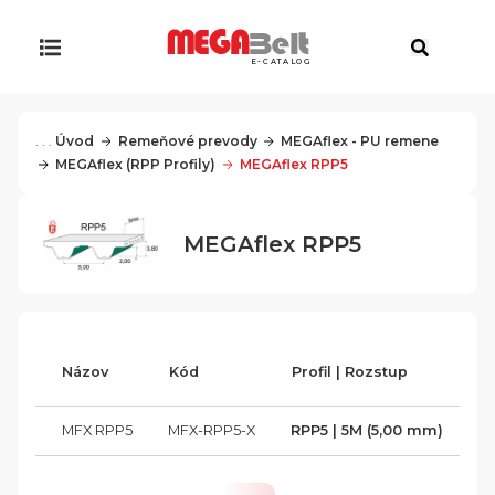
E-CATALOG
. . .
Úvod
Remeňové prevody
MEGAflex - PU remene
MEGAflex (RPP Profily)
MEGAflex RPP5
MEGAflex RPP5
Názov
Kód
Profil | Rozstup
Ma
MFX RPP5
MFX-RPP5-X
RPP5 | 5M (5,00 mm)
Po