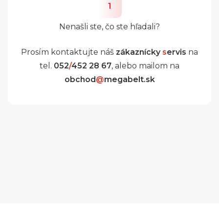
1
Nenašli ste, čo ste hľadali?
Prosím kontaktujte náš
zákaznícky
s
ervis
na
tel.
052
/
452 28 67
, alebo mailom na
obchod
@
megabelt.sk