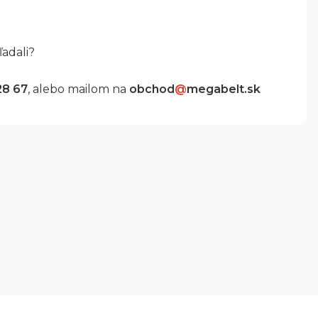
ľadali?
28 67
, alebo mailom na
obchod
@
megabelt.sk