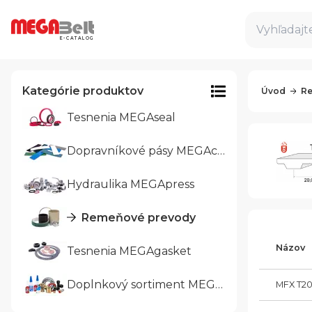
Vyhľadajte
E-CATALOG
Kategórie produktov
Úvod
Re
Tesnenia MEGAseal
Dopravníkové pásy MEGAcon
Hydraulika MEGApress
Remeňové prevody
Názov
Tesnenia MEGAgasket
Doplnkový sortiment MEGAtrade
MFX T2