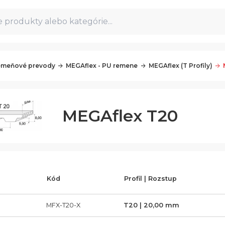
 produkty alebo kategórie...
meňové prevody
MEGAflex - PU remene
MEGAflex (T Profily)
MEGAflex T20
Kód
Profil | Rozstup
0
MFX-T20-X
T20 | 20,00 mm