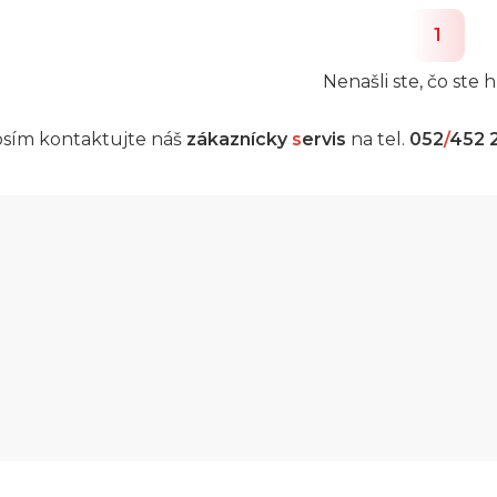
1
Nenašli ste, čo ste h
sím kontaktujte náš
zákaznícky
s
ervis
na tel.
052
/
452 