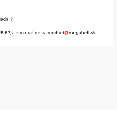
ľadali?
28 67
, alebo mailom na
obchod
@
megabelt.sk