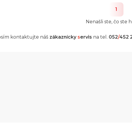
1
Nenašli ste, čo ste h
sím kontaktujte náš
zákaznícky
s
ervis
na tel.
052
/
452 