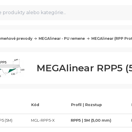
 produkty alebo kategórie...
meňové prevody
MEGAlinear - PU remene
MEGAlinear (RPP Prof
MEGAlinear RPP5 (
Kód
Profil | Rozstup
5 (5M)
MGL-RPP5-X
RPP5 | 5M (5,00 mm)