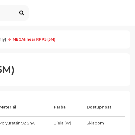
ily)
MEGAlinear RPP5 (5M)
5M)
Materiál
Farba
Dostupnosť
Polyuretán 92 ShA
Biela (W)
Skladom