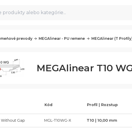
 produkty alebo kategórie...
meňové prevody
MEGAlinear - PU remene
MEGAlinear (T Profily
MEGAlinear T10 W
Kód
Profil | Rozstup
 Without Gap
MGL-T10WG-X
T10 | 10,00 mm