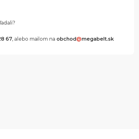
ľadali?
28 67
, alebo mailom na
obchod
@
megabelt.sk