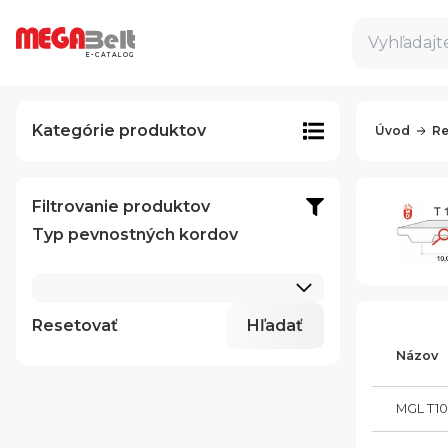
Vyhľadajte
E-CATALOG
Kategórie produktov
Úvod
Re
Filtrovanie produktov
Typ pevnostných kordov
Resetovať
Hľadať
Názov
MGL T10