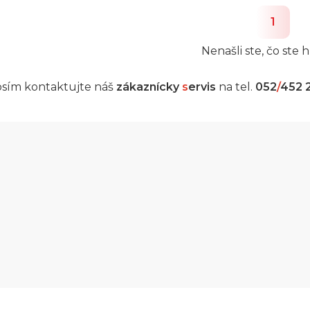
1
Nenašli ste, čo ste h
sím kontaktujte náš
zákaznícky
s
ervis
na tel.
052
/
452 