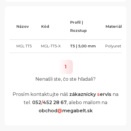
Profil |
Názov
Kód
Materiál
Rozstup
MGL TT5
MGL-TT5-X
T5 | 5,00 mm
Polyuretán 8
1
Nenašli ste, čo ste hľadali?
Prosím kontaktujte náš
zákaznícky
s
ervis
na
tel.
052
/
452 28 67
, alebo mailom na
obchod
@
megabelt.sk