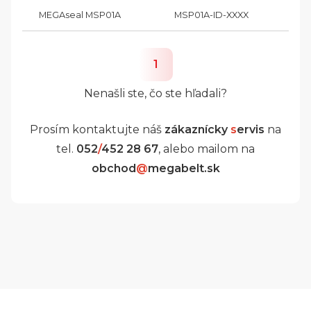
MEGAseal MSP01A
MSP01A-ID-XXXX
1
Nenašli ste, čo ste hľadali?
Prosím kontaktujte náš
zákaznícky
s
ervis
na
tel.
052
/
452 28 67
, alebo mailom na
obchod
@
megabelt.sk