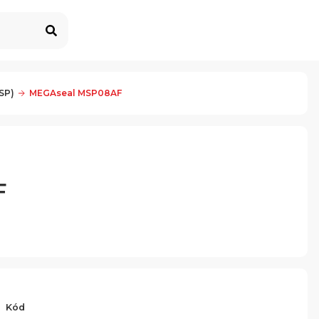
SP)
MEGAseal MSP08AF
F
Kód