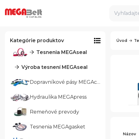
Vyhľadajte
E-CATALOG
Kategórie produktov
Úvod
Te
Tesnenia MEGAseal
Výroba tesnení MEGAseal
Dopravníkové pásy MEGAcon
Hydraulika MEGApress
Remeňové prevody
Tesnenia MEGAgasket
Názov