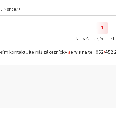
al MSP08AF
1
Nenašli ste, čo ste h
sím kontaktujte náš
zákaznícky
s
ervis
na tel.
052
/
452 