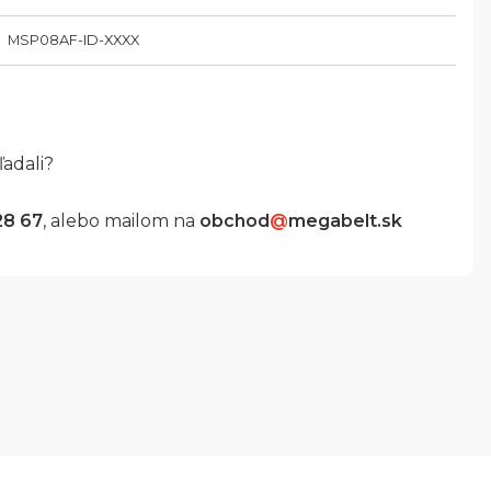
MSP08AF-ID-XXXX
ľadali?
28 67
, alebo mailom na
obchod
@
megabelt.sk