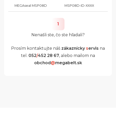
MEGAseal MSP08D
MSP08D-ID-XXXX
1
Nenašli ste, čo ste hľadali?
Prosím kontaktujte náš
zákaznícky
s
ervis
na
tel.
052
/
452 28 67
, alebo mailom na
obchod
@
megabelt.sk