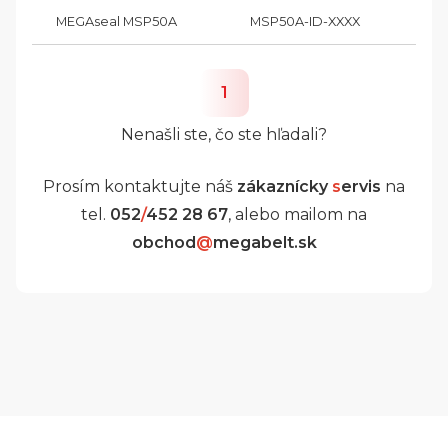
MEGAseal MSP50A
MSP50A-ID-XXXX
1
Nenašli ste, čo ste hľadali?
Prosím kontaktujte náš
zákaznícky
s
ervis
na
tel.
052
/
452 28 67
, alebo mailom na
obchod
@
megabelt.sk