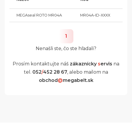
MEGAseal ROTO MR04A
MR04A-ID-XXXX
1
Nenašli ste, čo ste hľadali?
Prosím kontaktujte náš
zákaznícky
s
ervis
na
tel.
052
/
452 28 67
, alebo mailom na
obchod
@
megabelt.sk