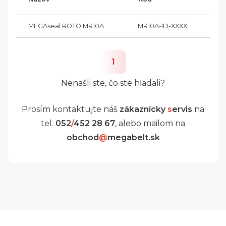
MEGAseal ROTO MR10A
MR10A-ID-XXXX
1
Nenašli ste, čo ste hľadali?
Prosím kontaktujte náš
zákaznícky
s
ervis
na
tel.
052
/
452 28 67
, alebo mailom na
obchod
@
megabelt.sk