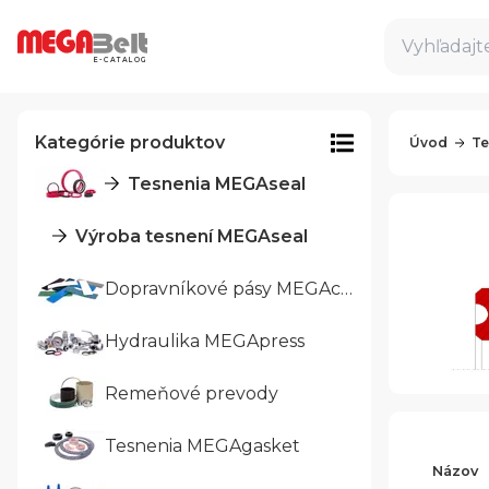
Vyhľadajte
E-CATALOG
Kategórie produktov
Úvod
Te
Tesnenia MEGAseal
Výroba tesnení MEGAseal
Dopravníkové pásy MEGAcon
Hydraulika MEGApress
Remeňové prevody
Tesnenia MEGAgasket
Názov