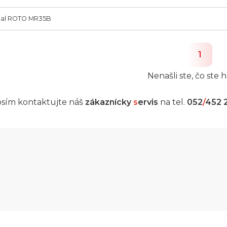
al ROTO MR35B
1
Nenašli ste, čo ste h
sím kontaktujte náš
zákaznícky
s
ervis
na tel.
052
/
452 