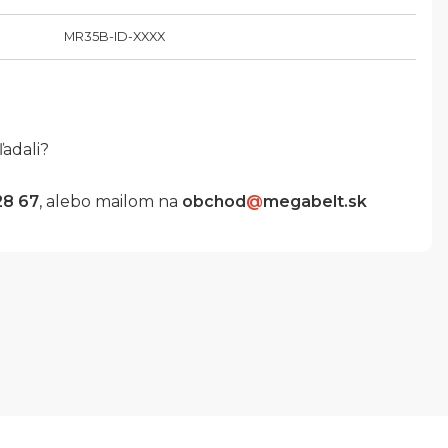
MR35B-ID-XXXX
ľadali?
28 67
, alebo mailom na
obchod
@
megabelt.sk