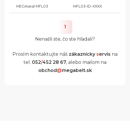
MEGAseal MFL03
MFL03-ID-XXXX
1
Nenašli ste, čo ste hľadali?
Prosím kontaktujte náš
zákaznícky
s
ervis
na
tel.
052
/
452 28 67
, alebo mailom na
obchod
@
megabelt.sk