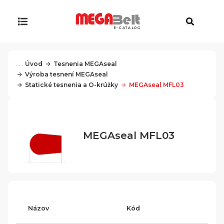
E-CATALOG
. . .
Úvod
Tesnenia MEGAseal
Výroba tesnení MEGAseal
Statické tesnenia a O-krúžky
MEGAseal MFL03
MEGAseal MFL03
Názov
Kód