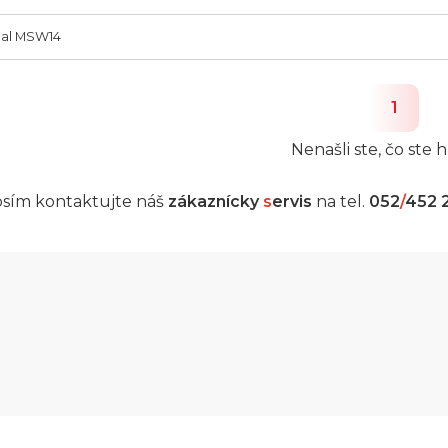
al MSW14
1
Nenašli ste, čo ste h
sím kontaktujte náš
zákaznícky
s
ervis
na tel.
052
/
452 