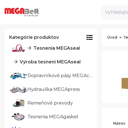
Vyhľadajte
E-CATALOG
Kategórie produktov
Úvod
Te
Tesnenia MEGAseal
Výroba tesnení MEGAseal
Dopravníkové pásy MEGAcon
Hydraulika MEGApress
Remeňové prevody
Tesnenia MEGAgasket
Názov