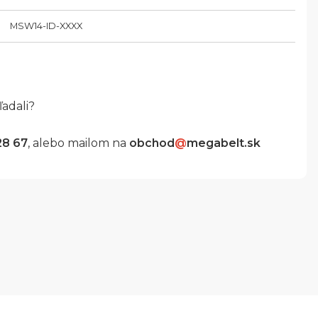
MSW14-ID-XXXX
ľadali?
28 67
, alebo mailom na
obchod
@
megabelt.sk