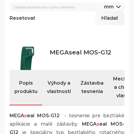
mm
Zadajte požadovanú výšku tesnenia
Resetovať
Hľadať
MEGAseal MOS-G12
Mechan
Popis
Výhody a
Zástavba
a chemi
produktu
vlastnosti
tesnenia
vlastno
MEGA
s
eal MOS-G12
- tesnenie pre beztlaké
aplikácie a malé zástavby.
MEGA
s
eal MOS-
G12
je špeciálny typ beztlakého rotačného