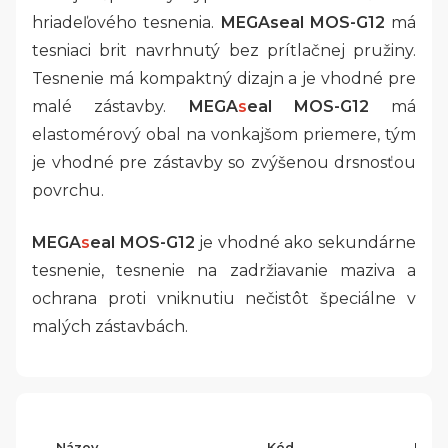
hriadeľového tesnenia.
MEGA
s
eal MOS-G12
má
tesniaci brit navrhnutý bez prítlačnej pružiny.
Tesnenie má kompaktný dizajn a je vhodné pre
malé zástavby.
MEGA
s
eal MOS-G12
má
elastomérový obal na vonkajšom priemere, tým
je vhodné pre zástavby so zvýšenou drsnosťou
povrchu.
MEGA
s
eal MOS-G12
je vhodné ako sekundárne
tesnenie, tesnenie na zadržiavanie maziva a
ochrana proti vniknutiu nečistôt špeciálne v
malých zástavbách.
Názov
Kód
Profi