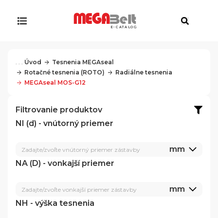
E-CATALOG
. . .
Úvod
Tesnenia MEGAseal
Rotačné tesnenia (ROTO)
Radiálne tesnenia
MEGAseal MOS-G12
Filtrovanie produktov
NI (d) - vnútorný priemer
mm
Zadajte/zvoľte vnútorný priemer zástavby
NA (D) - vonkajší priemer
mm
Zadajte/zvoľte vonkajší priemer zástavby
NH - výška tesnenia