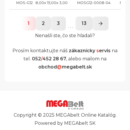
MOS-G12   8,00x 15,00x 3,00
MOSG12-0008-04
MOS-
1
2
3
13
. . .
Nenašli ste, čo ste hľadali?
Prosím kontaktujte náš
zákaznícky
s
ervis
na
tel.
052
/
452 28 67
, alebo mailom na
obchod
@
megabelt.sk
E-CATALOG
Copyright © 2025 MEGAbelt Online Katalóg.
Powered by MEGAbelt SK