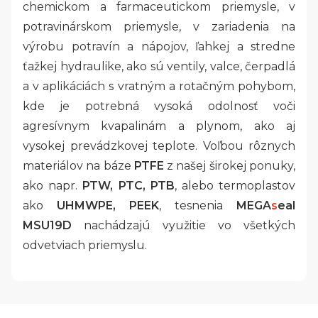
chemickom a farmaceutickom priemysle, v
potravinárskom priemysle, v zariadenia na
výrobu potravín a nápojov, ľahkej a stredne
ťažkej hydraulike, ako sú ventily, valce, čerpadlá
a v aplikáciách s vratným a rotačným pohybom,
kde je potrebná vysoká odolnosť voči
agresívnym kvapalinám a plynom, ako aj
vysokej prevádzkovej teplote. Voľbou rôznych
materiálov na báze
PTFE
z našej širokej ponuky,
ako napr.
PTW, PTC, PTB
, alebo termoplastov
ako
UHMWPE, PEEK
, tesnenia
MEGA
s
eal
MSU19D
nachádzajú využitie vo všetkých
odvetviach priemyslu.