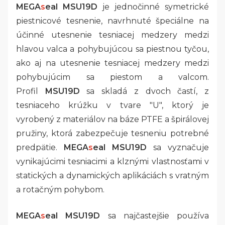
MEGA
s
eal MSU19D
je jednočinné symetrické
piestnicové tesnenie, navrhnuté špeciálne na
účinné utesnenie tesniacej medzery medzi
hlavou valca a pohybujúcou sa piestnou tyčou,
ako aj na utesnenie tesniacej medzery medzi
pohybujúcim sa piestom a valcom.
Profil
MSU19D
sa skladá z dvoch častí, z
tesniaceho krúžku v tvare "U", ktorý je
vyrobený z materiálov na báze PTFE a špirálovej
pružiny, ktorá zabezpečuje tesneniu potrebné
predpätie.
MEGA
s
eal MSU19D
sa vyznačuje
vynikajúcimi tesniacimi a klznými vlastnosťami v
statických a dynamických aplikáciách s vratným
a rotačným pohybom.
MEGA
s
eal MSU19D
sa najčastejšie používa