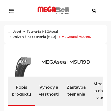
E-CATALOG
. . .
Úvod
Tesnenia MEGAseal
Univerzálne tesnenia (MSU)
MEGAseal MSU19D
MEGAseal MSU19D
Mechan
Popis
Výhody a
Zástavba
a chemi
produktu
vlastnosti
tesnenia
vlastno