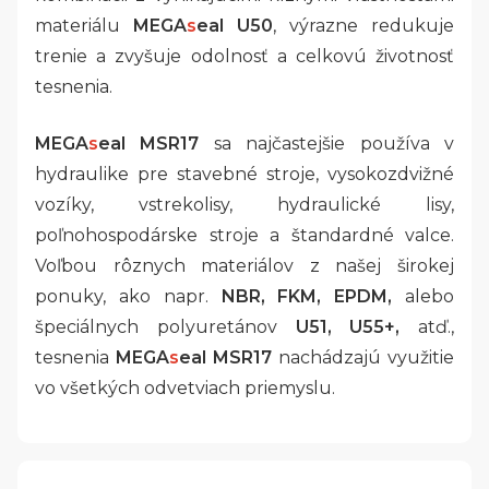
materiálu
MEGA
s
eal U50
, výrazne redukuje
trenie a zvyšuje odolnosť a celkovú životnosť
tesnenia.
MEGA
s
eal MSR17
sa najčastejšie používa v
hydraulike pre stavebné stroje, vysokozdvižné
vozíky, vstrekolisy, hydraulické lisy,
poľnohospodárske stroje a štandardné valce.
Voľbou rôznych materiálov z našej širokej
ponuky, ako napr.
NBR, FKM, EPDM,
alebo
špeciálnych polyuretánov
U51, U55+,
atď.,
tesnenia
MEGA
s
eal MSR17
nachádzajú využitie
vo všetkých odvetviach priemyslu.