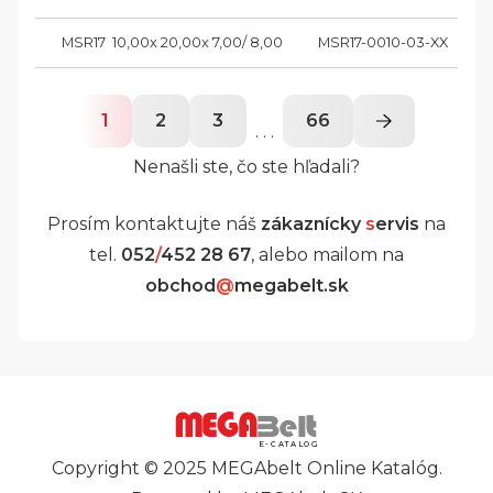
MSR17  10,00x 20,00x 7,00/ 8,00
MSR17-0010-03-XX
1
2
3
66
. . .
Nenašli ste, čo ste hľadali?
Prosím kontaktujte náš
zákaznícky
s
ervis
na
tel.
052
/
452 28 67
, alebo mailom na
obchod
@
megabelt.sk
E-CATALOG
Copyright © 2025 MEGAbelt Online Katalóg.