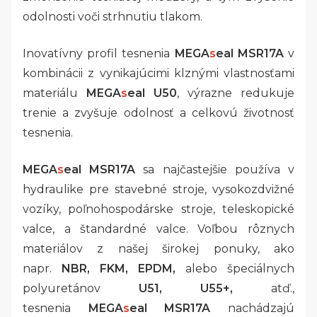
odolnosti voči strhnutiu tlakom.
Inovatívny profil tesnenia
MEGA
s
eal MSR17A
v
kombinácii z vynikajúcimi klznými vlastnosťami
materiálu
MEGA
s
eal U50
, výrazne redukuje
trenie a zvyšuje odolnosť a celkovú životnosť
tesnenia.
MEGA
s
eal MSR17A
sa najčastejšie používa v
hydraulike pre stavebné stroje, vysokozdvižné
vozíky, poľnohospodárske stroje, teleskopické
valce, a štandardné valce. Voľbou rôznych
materiálov z našej širokej ponuky, ako
napr.
NBR, FKM, EPDM,
alebo špeciálnych
polyuretánov
U51, U55+,
atď.,
tesnenia
MEGA
s
eal MSR17A
nachádzajú