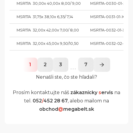
MSR17A  30,00x 40,00x 8,00/ 9,00
MSR17A-0030-01-XX
MSR17A  31,75x 38,10x 6,35/ 7,14
MSR17A-0031-01-XX
MSR17A  32,00x 42,00x 7,00/ 8,00
MSR17A-0032-01-XX
MSR17A  32,00x 45,00x 9,50/10,50
MSR17A-0032-02-XX
1
2
3
7
. . .
Nenašli ste, čo ste hľadali?
Prosím kontaktujte náš
zákaznícky
s
ervis
na
tel.
052
/
452 28 67
, alebo mailom na
obchod
@
megabelt.sk