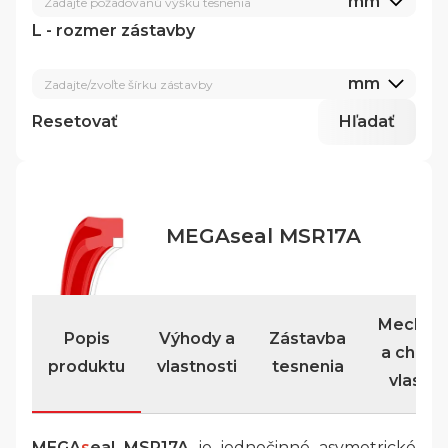
mm
Zadajte požadovanú výšku tesnenia
L - rozmer zástavby
mm
Zadajte/zvoľte šírku zástavby
Resetovať
Hľadať
MEGAseal MSR17A
Mechan
Popis
Výhody a
Zástavba
a chemi
produktu
vlastnosti
tesnenia
vlastno
MEGA
s
eal MSR17A
je jednočinné asymetrické