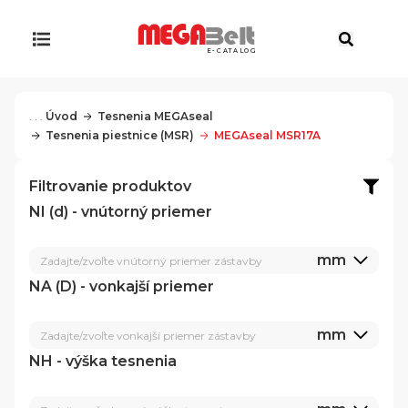
E-CATALOG
. . .
Úvod
Tesnenia MEGAseal
Tesnenia piestnice (MSR)
MEGAseal MSR17A
Filtrovanie produktov
NI (d) - vnútorný priemer
mm
Zadajte/zvoľte vnútorný priemer zástavby
NA (D) - vonkajší priemer
mm
Zadajte/zvoľte vonkajší priemer zástavby
NH - výška tesnenia