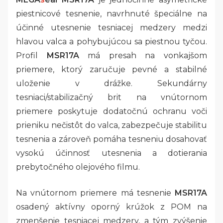
piestnicové tesnenie, navrhnuté špeciálne na
účinné utesnenie tesniacej medzery medzi
hlavou valca a pohybujúcou sa piestnou tyčou.
Profil
MSR17A
má presah na vonkajšom
priemere, ktorý zaručuje pevné a stabilné
uloženie v drážke. Sekundárny
tesniaci/stabilizačný brit na vnútornom
priemere poskytuje dodatočnú ochranu voči
prieniku nečistôt do valca, zabezpečuje stabilitu
tesnenia a zároveň pomáha tesneniu dosahovať
vysokú účinnosť utesnenia a dotierania
prebytočného olejového filmu.
Na vnútornom priemere má tesnenie
MSR17A
osadený aktívny oporný krúžok z POM na
zmenšenie tesniacej medzery, a tým zvýšenie