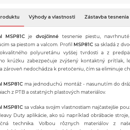
produktu
Výhody a vlastnosti
Zástavba tesnenia
al MSP81C
je
dvojčinné
tesnenie piestu, navrhnuté
cim sa piestom a valcom. Profil
MSP81C
sa skladá z dvo
okvalitného polyuretánu vyššej tvrdosti a z predp
ého krúžku zabezpečuje zvýšený kontaktný prítlak, le
a zároveň nedochádza k pretočeniu, čím sa eliminuje ch
al MSP81C
ma jednoduchú montáž - nasunutím do drážky
ach z PTB a ostatných plastových materiálov.
al MSP81C
sa vďaka svojim vlastnostiam najčastejšie pou
Heavy Duty aplikácie, ako sú napríklad obrábacie stroje,
ačná technika. Voľbou rôznych materiálov z naš