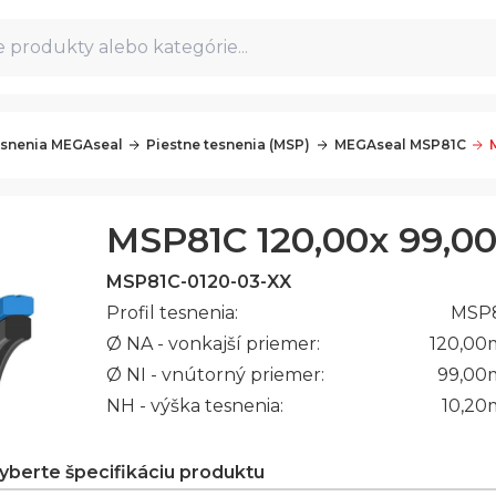
 produkty alebo kategórie...
snenia MEGAseal
Piestne tesnenia (MSP)
MEGAseal MSP81C
MSP81C 120,00x 99,00
MSP81C-0120-03-XX
Profil tesnenia:
MSP
Ø NA - vonkajší priemer:
120,00
Ø NI - vnútorný priemer:
99,00
NH - výška tesnenia:
10,20
vyberte špecifikáciu produktu