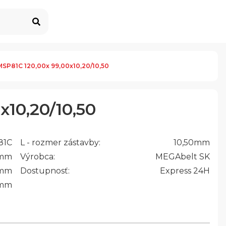
MSP81C 120,00x 99,00x10,20/10,50
x10,20/10,50
81C
L - rozmer zástavby:
10,50
mm
mm
Výrobca:
MEGAbelt SK
mm
Dostupnosť:
Express 24H
mm