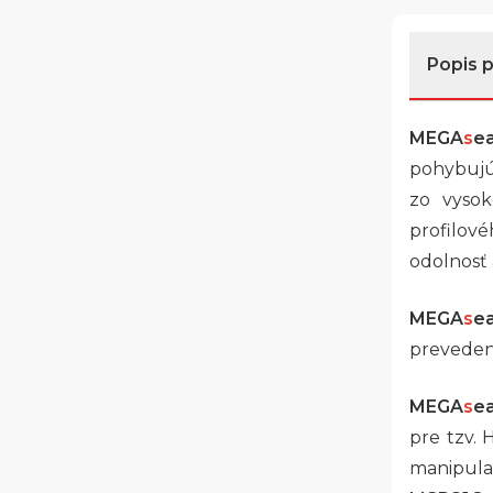
Popis 
MEGA
s
e
pohybujú
zo vysok
profilov
odolnosť 
MEGA
s
e
prevedeni
MEGA
s
e
pre tzv. 
manipul