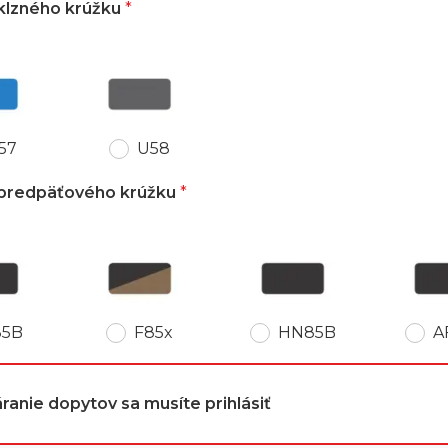
 klzného krúžku
*
57
U58
 predpäťového krúžku
*
85B
F85x
HN85B
A
ranie dopytov sa musíte prihlásiť