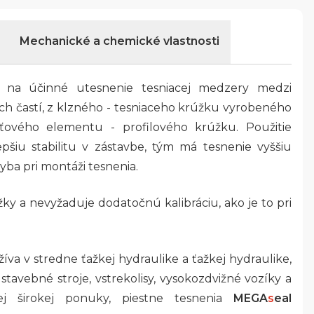
Mechanické a chemické vlastnosti
 na účinné utesnenie tesniacej medzery medzi
ch častí, z klzného - tesniaceho krúžku vyrobeného
äťového elementu - profilového krúžku. Použitie
pšiu stabilitu v zástavbe, tým má tesnenie vyššiu
yba pri montáži tesnenia.
 a nevyžaduje dodatočnú kalibráciu, ako je to pri
žíva v stredne ťažkej hydraulike a ťažkej hydraulike,
 stavebné stroje, vstrekolisy, vysokozdvižné vozíky a
ej širokej ponuky, piestne tesnenia
MEGA
s
eal