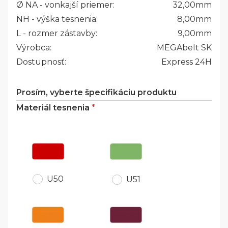
Ø NA - vonkajší priemer:
32,00
mm
NH - výška tesnenia:
8,00
mm
L - rozmer zástavby:
9,00
mm
Výrobca:
MEGAbelt SK
Dostupnosť:
Express 24H
Prosím, vyberte špecifikáciu produktu
Materiál tesnenia
*
U50
U51