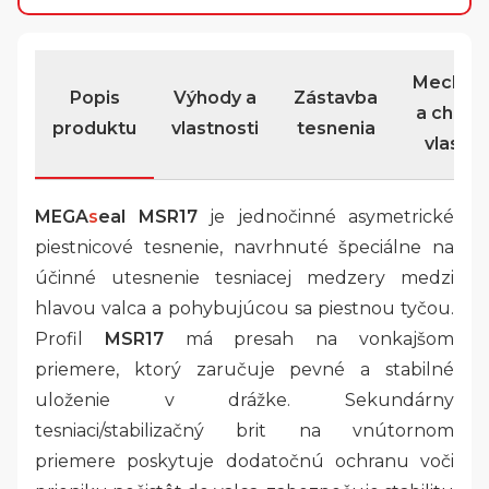
Mechan
Popis
Výhody a
Zástavba
a chemi
produktu
vlastnosti
tesnenia
vlastno
MEGA
s
eal MSR17
je jednočinné asymetrické
piestnicové tesnenie, navrhnuté špeciálne na
účinné utesnenie tesniacej medzery medzi
hlavou valca a pohybujúcou sa piestnou tyčou.
Profil
MSR17
má presah na vonkajšom
priemere, ktorý zaručuje pevné a stabilné
uloženie v drážke. Sekundárny
tesniaci/stabilizačný brit na vnútornom
priemere poskytuje dodatočnú ochranu voči