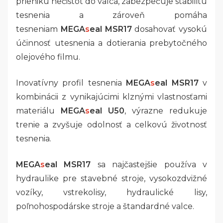
prieniku nečistôt do valca, zabezpečuje stabilitu
tesnenia a zároveň pomáha
tesneniam
MEGA
s
eal MSR17
dosahovať vysokú
účinnosť utesnenia a dotierania prebytočného
olejového filmu.
Inovatívny profil tesnenia
MEGA
s
eal MSR17
v
kombinácii z vynikajúcimi klznými vlastnosťami
materiálu
MEGA
s
eal U50
, výrazne redukuje
trenie a zvyšuje odolnosť a celkovú životnosť
tesnenia.
MEGA
s
eal MSR17
sa najčastejšie používa v
hydraulike pre stavebné stroje, vysokozdvižné
vozíky, vstrekolisy, hydraulické lisy,
poľnohospodárske stroje a štandardné valce.