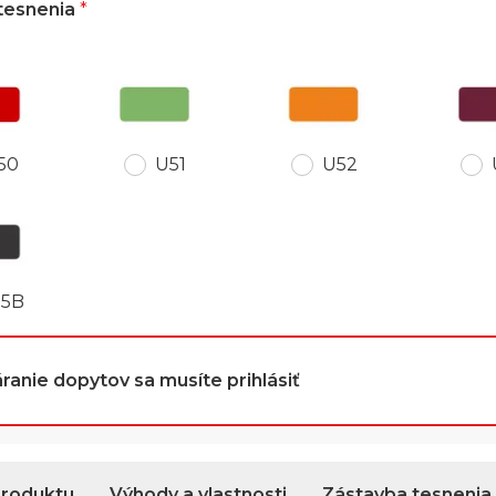
 tesnenia
*
50
U52
U51
85B
ranie dopytov sa musíte prihlásiť
produktu
Výhody a vlastnosti
Zástavba tesnenia