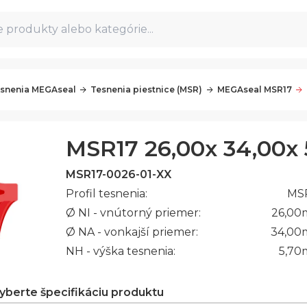
 produkty alebo kategórie...
snenia MEGAseal
Tesnenia piestnice (MSR)
MEGAseal MSR17
MSR17 26,00x 34,00x 5
MSR17-0026-01-XX
Profil tesnenia:
MS
Ø NI - vnútorný priemer:
26,00
Ø NA - vonkajší priemer:
34,00
NH - výška tesnenia:
5,70
vyberte špecifikáciu produktu