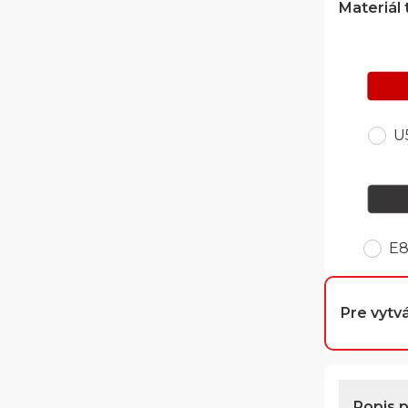
Materiál
U
E
Pre vytvá
Popis 