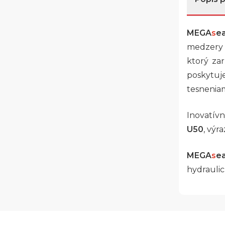
MEGA
s
e
medzery 
ktorý za
poskytuj
tesneni
Inovatívn
U50
, výr
MEGA
s
e
hydraulic