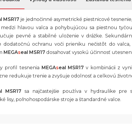
al MSR17
je jednočinné asymetrické piestnicové tesnenie
medzi hlavou valca a pohybujúcou sa piestnou tyčou
ručuje pevné a stabilné uloženie v drážke. Sekundárny
e dodatočnú ochranu voči prieniku nečistôt do valca,
am
MEGA
s
eal MSR17
dosahovať vysokú účinnosť utesneni
y profil tesnenia
MEGA
s
eal MSR17
v kombinácii z vyni
azne redukuje trenie a zvyšuje odolnosť a celkovú životn
al MSR17
sa najčastejšie používa v hydraulike pre st
ké lisy, poľnohospodárske stroje a štandardné valce.