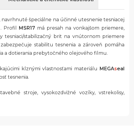
, navrhnuté špeciálne na účinné utesnenie tesniacej
. Profil
MSR17
má presah na vonkajšom priemere,
 tesniaci/stabilizačný brit na vnútornom priemere
 zabezpečuje stabilitu tesnenia a zároveň pomáha
a a dotierania prebytočného olejového filmu.
kajúcimi klznými vlastnosťami materiálu
MEGA
s
eal
osť tesnenia.
avebné stroje, vysokozdvižné vozíky, vstrekolisy,