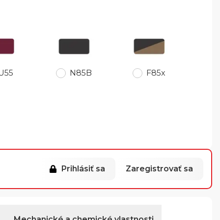
U55
N85B
F85x
Prihlásiť sa
Zaregistrovať sa
Mechanické a chemické vlastnosti