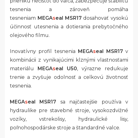
prieniku nečistôt do valca, zabezpečuje stabilitu
tesnenia a zároveň pomáha
tesneniam
MEGA
s
eal MSR17
dosahovať vysokú
účinnosť utesnenia a dotierania prebytočného
olejového filmu.
Inovatívny profil tesnenia
MEGA
s
eal MSR17
v
kombinácii z vynikajúcimi klznými vlastnosťami
materiálu
MEGA
s
eal U50
, výrazne redukuje
trenie a zvyšuje odolnosť a celkovú životnosť
tesnenia.
MEGA
s
eal MSR17
sa najčastejšie používa v
hydraulike pre stavebné stroje, vysokozdvižné
vozíky, vstrekolisy, hydraulické lisy,
poľnohospodárske stroje a štandardné valce.