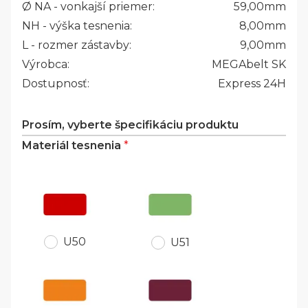
Ø NA - vonkajší priemer:
59,00
mm
NH - výška tesnenia:
8,00
mm
L - rozmer zástavby:
9,00
mm
Výrobca:
MEGAbelt SK
Dostupnosť:
Express 24H
Prosím, vyberte špecifikáciu produktu
Materiál tesnenia
*
U50
U51