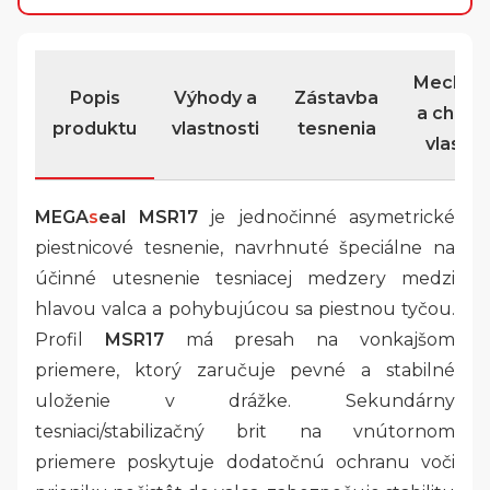
Mechan
Popis
Výhody a
Zástavba
a chemi
produktu
vlastnosti
tesnenia
vlastno
MEGA
s
eal MSR17
je jednočinné asymetrické
piestnicové tesnenie, navrhnuté špeciálne na
účinné utesnenie tesniacej medzery medzi
hlavou valca a pohybujúcou sa piestnou tyčou.
Profil
MSR17
má presah na vonkajšom
priemere, ktorý zaručuje pevné a stabilné
uloženie v drážke. Sekundárny
tesniaci/stabilizačný brit na vnútornom
priemere poskytuje dodatočnú ochranu voči