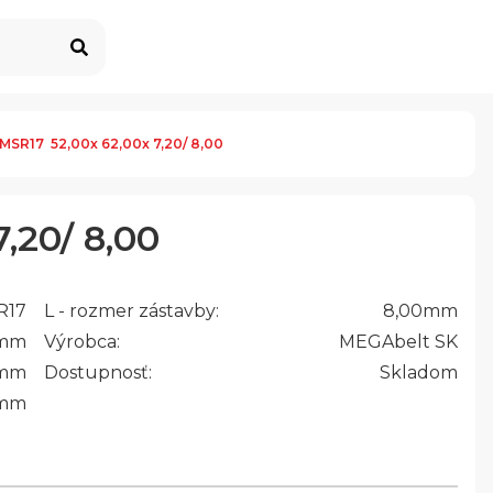
MSR17  52,00x 62,00x 7,20/ 8,00
,20/ 8,00
R17
L - rozmer zástavby:
8,00
mm
mm
Výrobca:
MEGAbelt SK
mm
Dostupnosť:
Skladom
mm