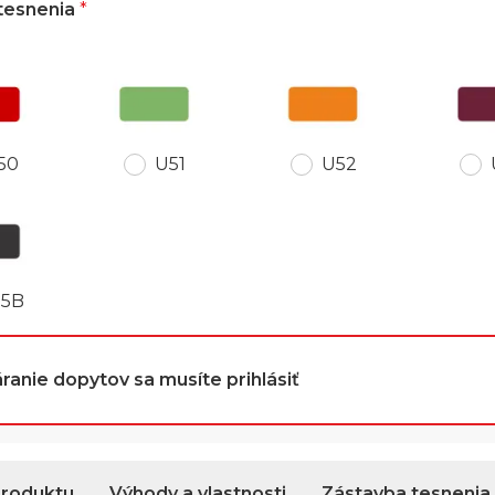
 tesnenia
*
50
U52
U51
85B
ranie dopytov sa musíte prihlásiť
produktu
Výhody a vlastnosti
Zástavba tesnenia