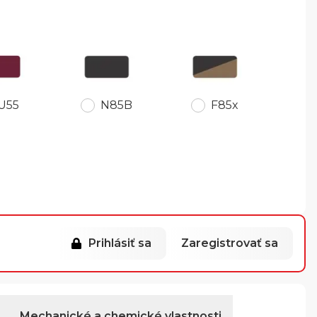
U55
N85B
F85x
Prihlásiť sa
Zaregistrovať sa
Mechanické a chemické vlastnosti