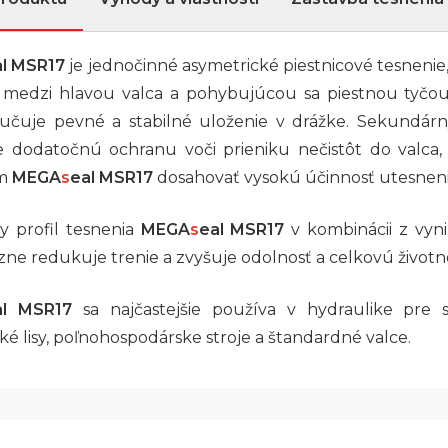
al MSR17
je jednočinné asymetrické piestnicové tesnenie
medzi hlavou valca a pohybujúcou sa piestnou tyčou
ručuje pevné a stabilné uloženie v drážke. Sekundárny
e dodatočnú ochranu voči prieniku nečistôt do valca,
am
MEGA
s
eal MSR17
dosahovať vysokú účinnosť utesneni
y profil tesnenia
MEGA
s
eal MSR17
v kombinácii z vyni
azne redukuje trenie a zvyšuje odolnosť a celkovú životn
al MSR17
sa najčastejšie používa v hydraulike pre st
ké lisy, poľnohospodárske stroje a štandardné valce.