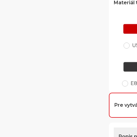
Materiál
U
E
Pre vytvá
Popis 