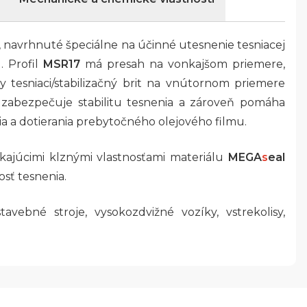
, navrhnuté špeciálne na účinné utesnenie tesniacej
. Profil
MSR17
má presah na vonkajšom priemere,
 tesniaci/stabilizačný brit na vnútornom priemere
 zabezpečuje stabilitu tesnenia a zároveň pomáha
a a dotierania prebytočného olejového filmu.
kajúcimi klznými vlastnosťami materiálu
MEGA
s
eal
osť tesnenia.
avebné stroje, vysokozdvižné vozíky, vstrekolisy,