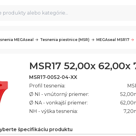
 produkty alebo kategórie...
snenia MEGAseal
Tesnenia piestnice (MSR)
MEGAseal MSR17
MSR17 52,00x 62,00x 7
MSR17-0052-04-XX
Profil tesnenia:
MS
Ø NI - vnútorný priemer:
52,00
Ø NA - vonkajší priemer:
62,00
NH - výška tesnenia:
7,20
vyberte špecifikáciu produktu