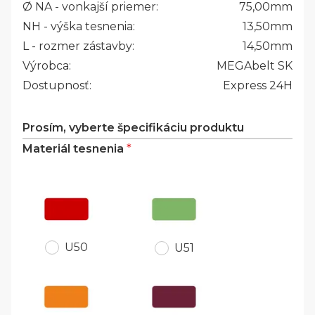
Ø NA - vonkajší priemer:
75,00
mm
NH - výška tesnenia:
13,50
mm
L - rozmer zástavby:
14,50
mm
Výrobca:
MEGAbelt SK
Dostupnosť:
Express 24H
Prosím, vyberte špecifikáciu produktu
Materiál tesnenia
*
U50
U51