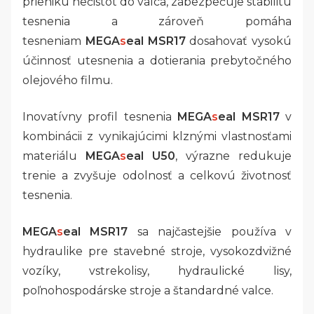
prieniku nečistôt do valca, zabezpečuje stabilitu
tesnenia a zároveň pomáha
tesneniam
MEGA
s
eal MSR17
dosahovať vysokú
účinnosť utesnenia a dotierania prebytočného
olejového filmu.
Inovatívny profil tesnenia
MEGA
s
eal MSR17
v
kombinácii z vynikajúcimi klznými vlastnosťami
materiálu
MEGA
s
eal U50
, výrazne redukuje
trenie a zvyšuje odolnosť a celkovú životnosť
tesnenia.
MEGA
s
eal MSR17
sa najčastejšie používa v
hydraulike pre stavebné stroje, vysokozdvižné
vozíky, vstrekolisy, hydraulické lisy,
poľnohospodárske stroje a štandardné valce.