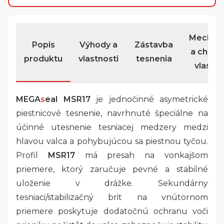
Mechan
Popis
Výhody a
Zástavba
a chemi
produktu
vlastnosti
tesnenia
vlastno
MEGA
s
eal MSR17
je jednočinné asymetrické
piestnicové tesnenie, navrhnuté špeciálne na
účinné utesnenie tesniacej medzery medzi
hlavou valca a pohybujúcou sa piestnou tyčou.
Profil
MSR17
má presah na vonkajšom
priemere, ktorý zaručuje pevné a stabilné
uloženie v drážke. Sekundárny
tesniaci/stabilizačný brit na vnútornom
priemere poskytuje dodatočnú ochranu voči